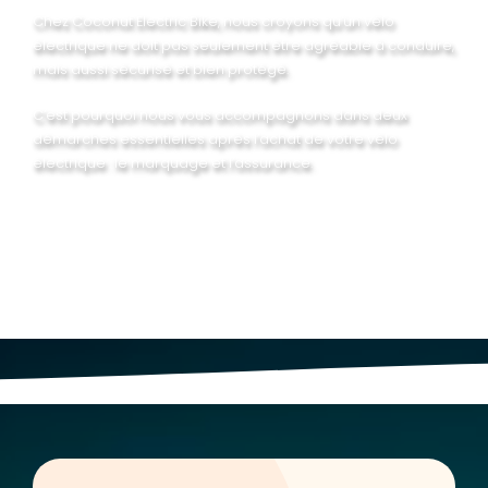
Chez Coconut Electric Bike, nous croyons qu’un vélo
électrique ne doit pas seulement être agréable à conduire,
mais aussi sécurisé et bien protégé.
C’est pourquoi nous vous accompagnons dans deux
démarches essentielles après l’achat de votre vélo
électrique : le marquage et l’assurance.