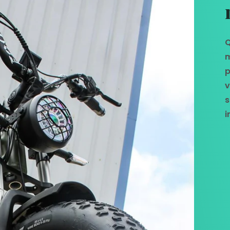
Q
m
p
v
s
i