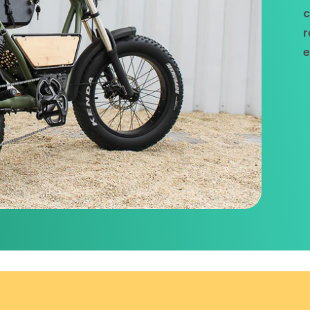
c
r
e