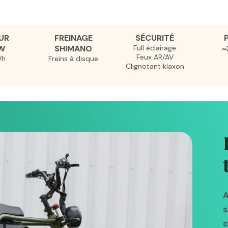
UR
FREINAGE
SÉCURITÉ
W
SHIMANO
Full éclairage
~
Feux AR/AV
/h
Freins à disque
Clignotant klaxon
A
s
c