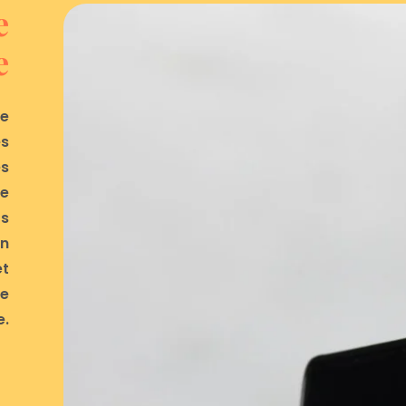
e
e
ne
es
es
se
rs
on
et
te
e.