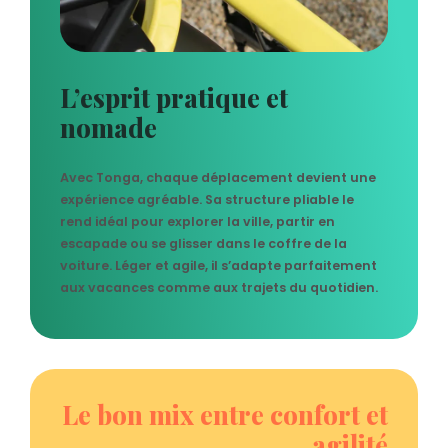
L’esprit pratique et
nomade
Avec Tonga, chaque déplacement devient une
expérience agréable. Sa structure pliable le
rend idéal pour explorer la ville, partir en
escapade ou se glisser dans le coffre de la
voiture. Léger et agile, il s’adapte parfaitement
aux vacances comme aux trajets du quotidien.
Le bon mix entre confort et
agilité