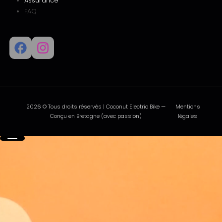
Assurance
FAQ
2026 © Tous droits réservés | Coconut Electric Bike —
Mentions
Conçu en Bretagne (avec passion)
légales