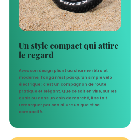
Un style compact qui attire
le regard
Avec son design pliant au charme rétro et
moderne, Tonga n’est pas qu’un simple vélo
électrique : c’est un compagnon de route
pratique et élégant. Que ce soit en ville, sur les
quais ou dans un coin de marché, il se fait
remarquer par son allure unique et sa
compacité.