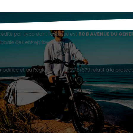
 édité par Jyco dont l'adresse est
80 B AVENUE DU GENER
ionale des entreprises.
 modifiée et au Règlement (UE) 2016/679 relatif à la prot