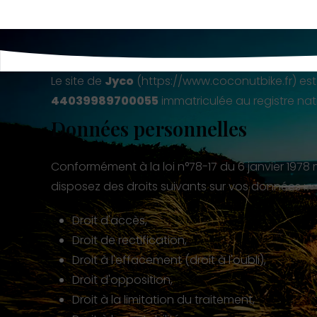
Le site de
Jyco
(https://www.coconutbike.fr) est
44039989700055
immatriculée au registre nat
Données personnelles
Conformément à la loi n°78-17 du 6 janvier 1978
disposez des droits suivants sur vos données :
Droit d'accès,
Droit de rectification,
Droit à l'effacement (droit à l'oubli),
Droit d'opposition,
Droit à la limitation du traitement,