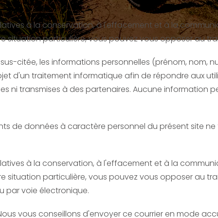
elatives à la conservation, à l'effacement et à la commu
tre situation particulière, vous pouvez vous opposer au 
 loi sus-citée, les informations personnelles (prénom, nom,
objet d'un traitement informatique afin de répondre aux util
évues ni transmises à des partenaires. Aucune information
ents de données à caractère personnel du présent site ne 
elatives à la conservation, à l'effacement et à la commu
tre situation particulière, vous pouvez vous opposer au 
ou par voie électronique.
é. Nous vous conseillons d'envoyer ce courrier en mode acc