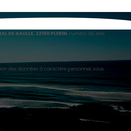
AL DE GAULLE, 22190 PLERIN
, numéro de siret
ection des données à caractère personnel, vous