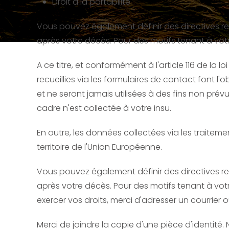
Droit à la portabilité.
Vous pouvez également définir des directives r
après votre décès. Pour des motifs tenant à vo
A ce titre, et conformément à l'article 116 de la
recueillies via les formulaires de contact font l'
et ne seront jamais utilisées à des fins non pr
cadre n'est collectée à votre insu.
En outre, les données collectées via les traitem
territoire de l'Union Européenne.
Vous pouvez également définir des directives r
après votre décès. Pour des motifs tenant à vo
exercer vos droits, merci d'adresser un courrier 
Merci de joindre la copie d'une pièce d'identit