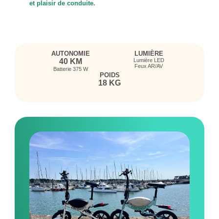
et plaisir de conduite.
AUTONOMIE
LUMIÈRE
40 KM
Lumière LED
Feux AR/AV
Batterie 375 W
POIDS
18 KG