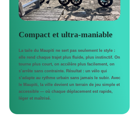
Compact et ultra-maniable
La taile du Maupiti ne sert pas seulement le style :
elle rend chaque trajet plus fluide, plus instinctif. On
tourne plus court, on accélère plus facilement, on
s’arrête sans contrainte. Résultat : un vélo qui
s’adapte au rythme urbain sans jamais le subir. Avec
le Maupiti, la ville devient un terrain de jeu simple et
accessible — où chaque déplacement est rapide,
léger et maîtrisé.