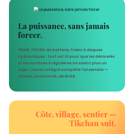
La puissance, sans jamais
forcer.
250W, 720 Wh de batterie, freins à disques
hydrauliques : tout est là pour que les dénivelés
et les surfaces irrégulières ne soient plus un
sujet. L'écran intégré complète l'ensemble —
vitesse, autonomie, sérénité.
Côte, village, sentier —
Tikehau suit.