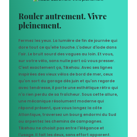
Rouler autrement. Vivre
pleinement.
Fermez les yeux. La lumière de fin de journée qui
dore tout ce qu'elle touche. L'odeur d'iode dans
l'air. Le bruit sourd des vagues au loin. Et vous,
sur votre vélo, sans nulle part où vous presser.
C'est exactement ça, Tikehau. Avec ses lignes
inspirées des vieux vélos de bord de mer, ceux
qu'on sort du garage dès juin et qu'on regarde
avec tendresse, il porte une esthétique rétro qui
n'a rien perdu de sa fraîcheur. Sous cette allure,
une mécanique résolument moderne qui
répond présent, que vous longez la côte
Atlantique, traversez un bourg endormi du Sud
ou arpentez les chemins de campagnes.
Tikehau ne choisit pas entre l'élégance et
l'usage. Il fait les deux, sans effort apparent.