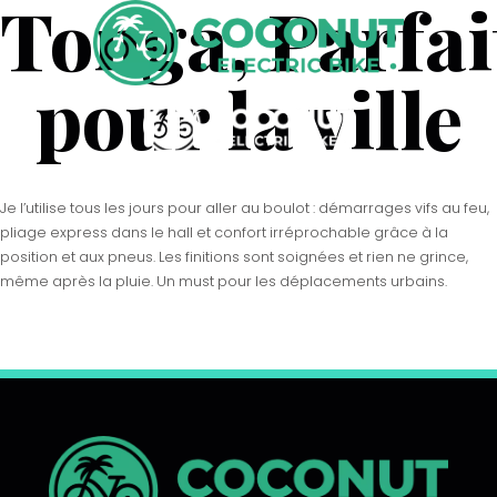
Tonga, Parfai
pour la ville
Je l’utilise tous les jours pour aller au boulot : démarrages vifs au feu,
pliage express dans le hall et confort irréprochable grâce à la
position et aux pneus. Les finitions sont soignées et rien ne grince,
même après la pluie. Un must pour les déplacements urbains.